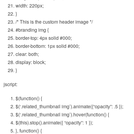
width
:
220px
;
}
/* This is the custom header image */
#brandi
ng img {
border-top
:
4px
solid
#000
;
border-bottom
:
1px
solid
#000
;
clear
:
both
;
display
:
block
;
}
jscript:
$(
function
() {
$(‘.related_thumbnail img’).animate({
“opacity”
: .5 });
$(‘.related_thumbnail img’).hover(
function
() {
$(
this
).stop().animate({
“opacity”
: 1 });
},
function
() {