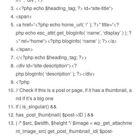
<<?php
echo
$heading_tag
; ?> id=
“site-title”
>
<span>
<a href=
“<?php echo home_url( ‘/’ ); ?>”
title=
“<?
php echo esc_attr( get_bloginfo( ‘name’, ‘display’ ) ); ?
>”
rel=
“home”
><?php bloginfo( ‘name’ ); ?></a>
</span>
</<?php
echo
$heading_tag
; ?>>
<div id=
“site-description”
><?
php bloginfo( ‘description’ ); ?></div>
<?php
// Check if this is a post or page, if it has a thumbnail, a
nd if it’s a big one
if
( is_singular() &&
has_post_thumbnail(
$post
->ID ) &&
(
/* $src, $width, $height */
$image
= wp_get_attachme
nt_image_src( get_post_thumbnail_id(
$post
-