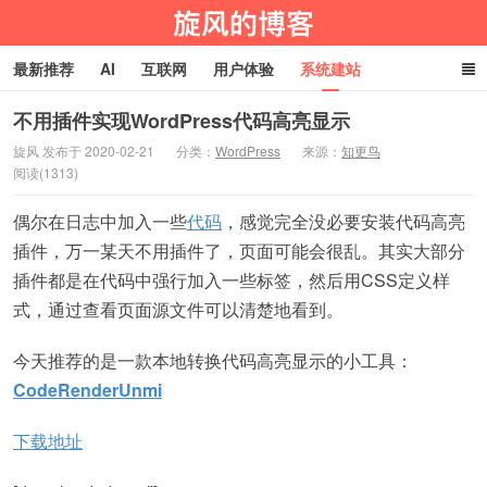
最新推荐
AI
互联网
用户体验
系统建站
编程技术
淘宝客
生活百科
玩机技巧
网址导航
不用插件实现WordPress代码高亮显示
旋风 发布于 2020-02-21
分类：
WordPress
来源：
知更鸟
阅读(1313)
旋风物语
偶尔在日志中加入一些
代码
，感觉完全没必要安装代码高亮
插件，万一某天不用插件了，页面可能会很乱。其实大部分
插件都是在代码中强行加入一些标签，然后用CSS定义样
式，通过查看页面源文件可以清楚地看到。
今天推荐的是一款本地转换代码高亮显示的小工具：
CodeRenderUnmi
下载地址