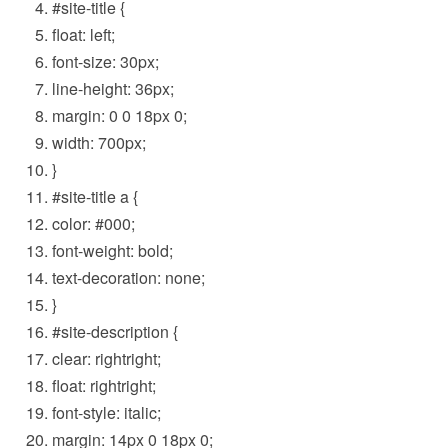
#site
-title {
float
:
left
;
font-size
:
30px
;
line-height
:
36px
;
margin
: 0 0
18px
0;
width
:
700px
;
}
#site
-title a {
color
:
#000
;
font-weight
:
bold
;
text-decoration
:
none
;
}
#site
-description {
clear
:
right
right
;
float
:
right
right
;
font-style
:
italic
;
margin
:
14px
0
18px
0;