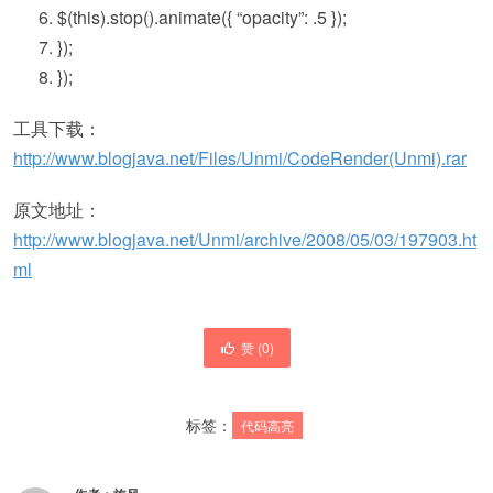
$(
this
).stop().animate({
“opacity”
: .5 });
});
});
工具下载：
http://www.blogjava.net/Files/Unmi/CodeRender(Unmi).rar
原文地址：
http://www.blogjava.net/Unmi/archive/2008/05/03/197903.ht
ml
赞 (
0
)
标签：
代码高亮