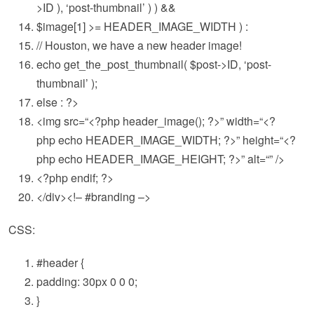
>ID ), ‘post-thumbnail’ ) ) &&
$image
[1] >= HEADER_IMAGE_WIDTH ) :
// Houston, we have a new header image!
echo
get_the_post_thumbnail(
$post
->ID, ‘post-
thumbnail’ );
else
: ?>
<img src=
“<?php header_image(); ?>”
width=
“<?
php echo HEADER_IMAGE_WIDTH; ?>”
height=
“<?
php echo HEADER_IMAGE_HEIGHT; ?>”
alt=
“”
/>
<?php
endif
; ?>
</div><!– #branding –>
CSS:
#header
{
padding
:
30px
0 0 0;
}