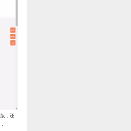
线版，还
G，