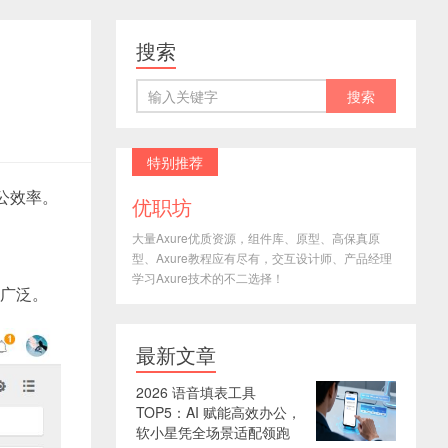
搜索
特别推荐
公效率。
优职坊
大量Axure优质资源，组件库、原型、高保真原
型、Axure教程应有尽有，交互设计师、产品经理
学习Axure技术的不二选择！
加广泛。
最新文章
2026 语音填表工具
TOP5：AI 赋能高效办公，
软小星凭全场景适配领跑