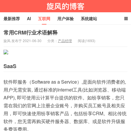
最新推荐
AI
互联网
用户体验
系统建站
编程技术
淘宝客
生活百科
玩机技巧
网址导航
常用CRM行业术语解释
旋风 发布于 2021-06-30
分类：
产品经理
阅读(1693)
旋风物语
SaaS
软件即服务（Software as a Service）,是面向软件消费者的,
用户无需安装, 通过标准的Internet工具(比如浏览器、移动端
APP), 即可使用云计算平台提供的软件。如纷享销客，您只
需在我们的官网上注册企业账号，并购买员工账号及相关应
用，即可快速使用纷享销客产品，包括纷享CRM。相比传统
软件，您无需再购买硬件服务器、数据库、或是软件升级服
务费等费用。