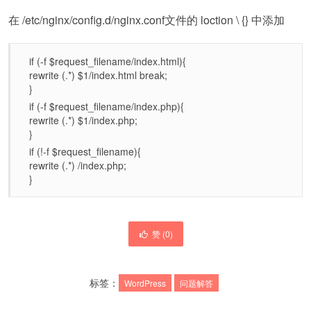
在 /etc/nginx/config.d/nginx.conf文件的 loction \ {} 中添加
if (-f $request_filename/index.html){
rewrite (.*) $1/index.html break;
}
if (-f $request_filename/index.php){
rewrite (.*) $1/index.php;
}
if (!-f $request_filename){
rewrite (.*) /index.php;
}
赞 (
0
)
标签：
WordPress
问题解答