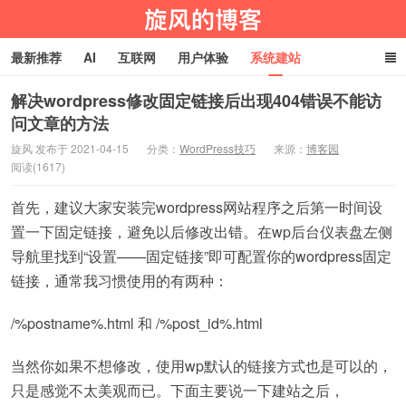
最新推荐
AI
互联网
用户体验
系统建站
编程技术
淘宝客
生活百科
玩机技巧
网址导航
解决wordpress修改固定链接后出现404错误不能访
问文章的方法
旋风物语
旋风 发布于 2021-04-15
分类：
WordPress技巧
来源：
博客园
阅读(1617)
首先，建议大家安装完wordpress网站程序之后第一时间设
置一下固定链接，避免以后修改出错。在wp后台仪表盘左侧
导航里找到“设置——固定链接”即可配置你的wordpress固定
链接，通常我习惯使用的有两种：
/%postname%.html 和 /%post_id%.html
当然你如果不想修改，使用wp默认的链接方式也是可以的，
只是感觉不太美观而已。下面主要说一下建站之后，