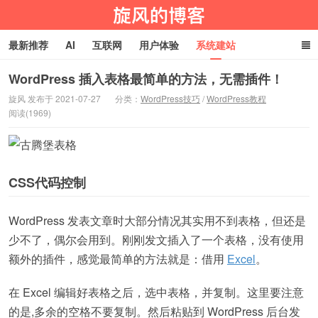
最新推荐
AI
互联网
用户体验
系统建站
编程技术
淘宝客
生活百科
玩机技巧
网址导航
WordPress 插入表格最简单的方法，无需插件！
旋风 发布于 2021-07-27
分类：
WordPress技巧
/
WordPress教程
阅读(1969)
旋风物语
CSS代码控制
WordPress 发表文章时大部分情况其实用不到表格，但还是
少不了，偶尔会用到。刚刚发文插入了一个表格，没有使用
额外的插件，感觉最简单的方法就是：借用
Excel
。
在 Excel 编辑好表格之后，选中表格，并复制。这里要注意
的是,多余的空格不要复制。然后粘贴到 WordPress 后台发