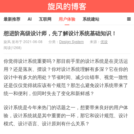
最新推荐
AI
互联网
用户体验
系统建站
编程技术
淘宝客
生活百科
玩机技巧
网址导航
想进阶高级设计师，先了解设计系统基础知识！
旋风 发布于 2021-06-08
分类：
Design System
来源：
优设
阅读(1268)
旋风物语
你觉得设计系统重要吗？那目前手里的设计系统是在灵活运
用？还是落灰、摆设？你对设计系统理解有多深？它在你的
设计中有多大的用处？节省时间、减少出错率、视觉一致性
还是仅仅觉得就应该有个规范？那怎么避免设计系统带来了
统一和便利，但同时失去了变化和新鲜感？
设计系统是今年来热门的话题之一，想要带来良好的用户体
验，设计系统就是其中重要的一环，那它和设计规范、设计
模式、设计语言、设计原则有什么关系？