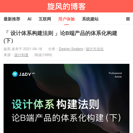
最新推荐
AI
互联网
用户体验
系统建站
编程技术
淘宝客
生活百科
玩机技巧
网址导航
「 设计体系构建法则 」论B端产品的体系化构建
(下）
旋风物语
旋风 发布于 2021-06-18
分类：
Design System
/
设计方法论
来源：
设计剑道
阅读(1689)