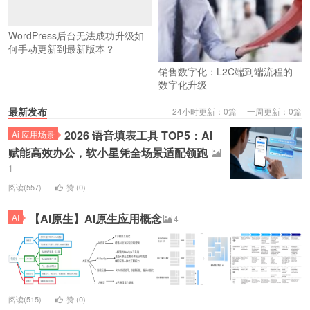
WordPress后台无法成功升级如
何手动更新到最新版本？
销售数字化：L2C端到端流程的
数字化升级
最新发布
24小时更新：0篇 一周更新：0篇
2026 语音填表工具 TOP5：AI
Ai 应用场景
赋能高效办公，软小星凭全场景适配领跑
1
阅读(557)
赞 (
0
)
【AI原生】AI原生应用概念
AI
4
阅读(515)
赞 (
0
)