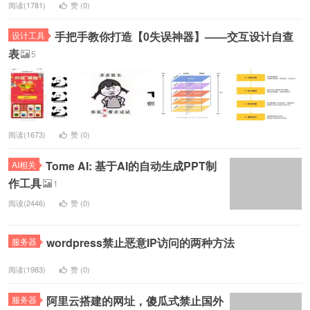
阅读(1781)
赞 (
0
)
手把手教你打造【0失误神器】——交互设计自查
设计工具
表
5
阅读(1673)
赞 (
0
)
Tome AI: 基于AI的自动生成PPT制
AI相关
作工具
1
阅读(2446)
赞 (
0
)
wordpress禁止恶意IP访问的两种方法
服务器
阅读(1983)
赞 (
0
)
阿里云搭建的网址，傻瓜式禁止国外
服务器