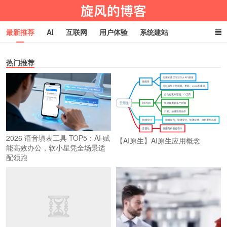
最新推荐
AI
互联网
用户体验
系统建站
编程技术
淘宝客
生活百科
玩机技巧
网址导航
热门推荐
旋风物语
2026 语音填表工具 TOP5：AI 赋
【AI原生】AI原生应用概念
能高效办公，软小星凭全场景适
配领跑